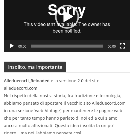
e
o
P
l
a
y
00:00
00:00
e
r
Insolito, ma importante
Alleduecorti_Reloaded
è la versione 2.0 del sito
alleduecorti.com.
Nel rispetto della nostra storia, fra tradizione e tecnologia,
abbiamo pensato di spostare il vecchio sito Alleduecorti.com
in una sezione ‘web-Vintage’, per mantenere le pagine web
che per tanto tempo hanno parlato di noi ed a cui siamo
ancora molto affezionati. Questa idea insolita fa un po’
ridere… ma noi l’abbiamo pensata così.