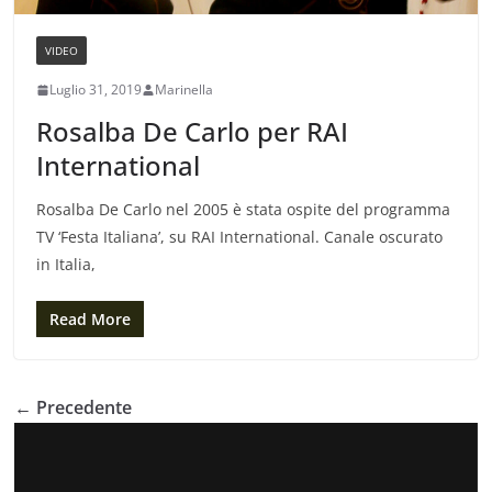
VIDEO
Luglio 31, 2019
Marinella
Rosalba De Carlo per RAI
International
Rosalba De Carlo nel 2005 è stata ospite del programma
TV ‘Festa Italiana’, su RAI International. Canale oscurato
in Italia,
Read More
← Precedente
V
i
d