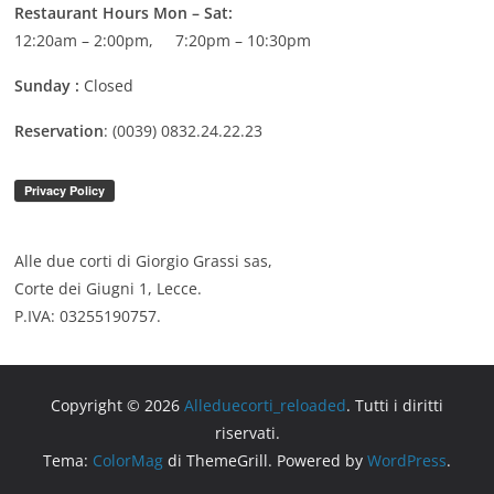
Restaurant Hours
Mon – Sat:
12:20am – 2:00pm, 7:20pm – 10:30pm
Sunday :
Closed
Reservation
: (0039) 0832.24.22.23
Alle due corti di Giorgio Grassi sas,
Corte dei Giugni 1, Lecce.
P.IVA: 03255190757.
Copyright © 2026
Alleduecorti_reloaded
. Tutti i diritti
riservati.
Tema:
ColorMag
di ThemeGrill. Powered by
WordPress
.