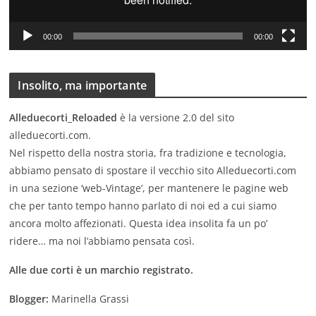
a
y
00:00
00:00
e
r
Insolito, ma importante
Alleduecorti_Reloaded
è la versione 2.0 del sito
alleduecorti.com.
Nel rispetto della nostra storia, fra tradizione e tecnologia,
abbiamo pensato di spostare il vecchio sito Alleduecorti.com
in una sezione ‘web-Vintage’, per mantenere le pagine web
che per tanto tempo hanno parlato di noi ed a cui siamo
ancora molto affezionati. Questa idea insolita fa un po’
ridere… ma noi l’abbiamo pensata così.
Alle due corti è un marchio registrato.
Blogger:
Marinella Grassi