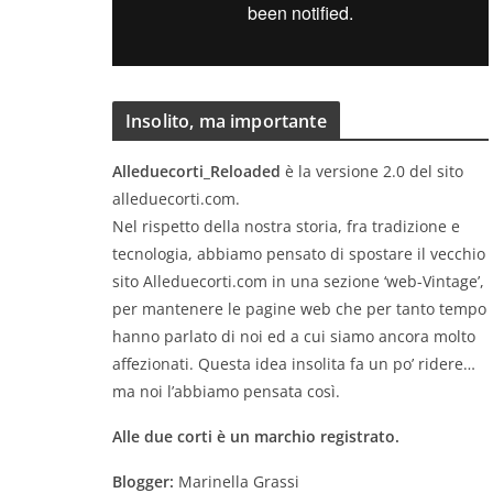
P
l
a
y
e
Insolito, ma importante
r
Alleduecorti_Reloaded
è la versione 2.0 del sito
alleduecorti.com.
Nel rispetto della nostra storia, fra tradizione e
tecnologia, abbiamo pensato di spostare il vecchio
sito Alleduecorti.com in una sezione ‘web-Vintage’,
per mantenere le pagine web che per tanto tempo
hanno parlato di noi ed a cui siamo ancora molto
affezionati. Questa idea insolita fa un po’ ridere…
ma noi l’abbiamo pensata così.
Alle due corti è un marchio registrato.
Blogger:
Marinella Grassi