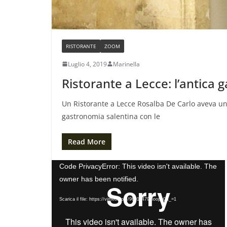
RISTORANTE
ZOOM
Luglio 4, 2019
Marinella
Ristorante a Lecce: l’antica
Un Ristorante a Lecce Rosalba De Carlo aveva un
gastronomia salentina con le
Read More
V
Code PrivacyError: This video isn't available. The
i
owner has been notified.
d
Scarica il file: https://vimeo.com/96913479?loop=0&_=1
e
o