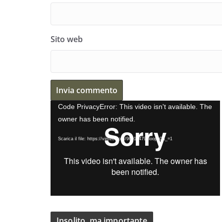
Sito web
V
Code PrivacyError: This video isn't available. The
i
owner has been notified.
d
Scarica il file: https://vimeo.com/96913479?loop=0&_=1
e
o
P
l
a
y
e
Insolito, ma importante