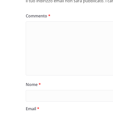
Il tuo indirizzo email non sarà pubblicato.
I c
Commento
*
Nome
*
Email
*